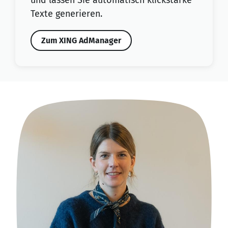
Texte generieren.
Zum XING AdManager
ze
An 
ich
Näh
ied
und
nen
Im 
et
bie
ber