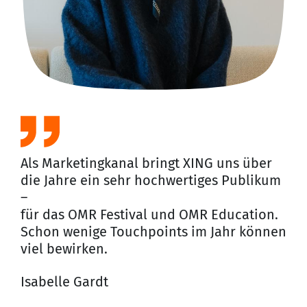
gla
Prä
Wi
Jun
Art
Als Marketingkanal bringt XING uns über
die Jahre ein sehr hochwertiges Publikum
–
für das OMR Festival und OMR Education.
Schon wenige Touchpoints im Jahr können
viel bewirken.
Isabelle Gardt