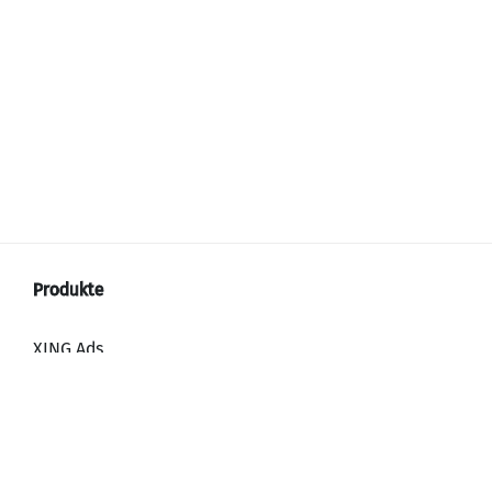
XING Ads
XING Video Ads
XING Content Ads
XING Mailings