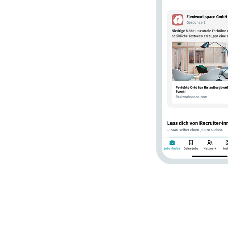
en Sie die
icht auf der
m passgenauen