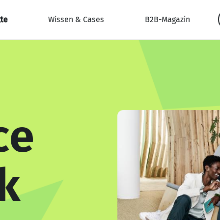
te
Wissen & Cases
B2B-Magazin
ce
k