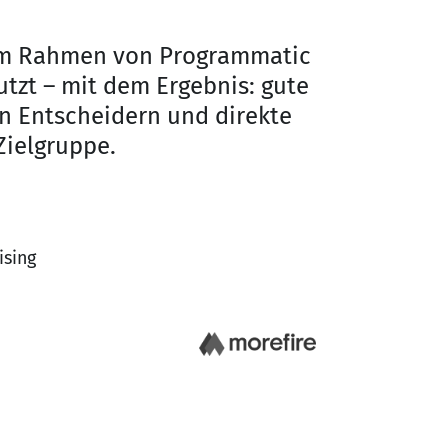
 im Rahmen von Programmatic
Wir haben d
utzt – mit dem Ergebnis: gute
und sie lief 
n Entscheidern und direkte
Martina Stai
Zielgruppe.
Senior Marketi
Grapevine Mün
ising