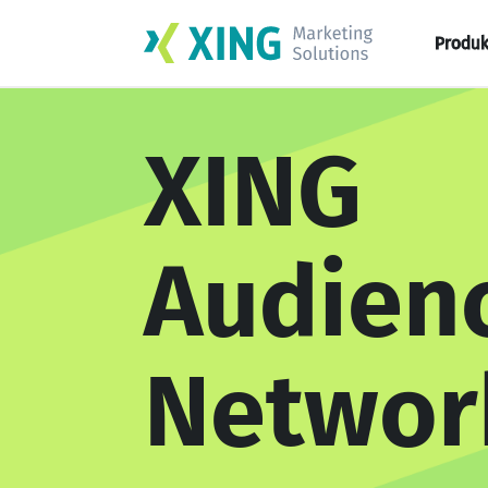
Produk
XING
Audien
Networ