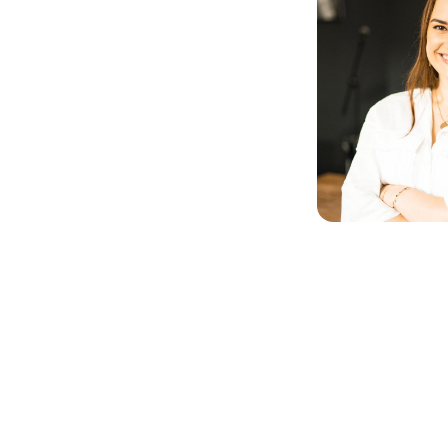
raffic funktioniert, die im
Cs erzielt und damit einen
 haben.