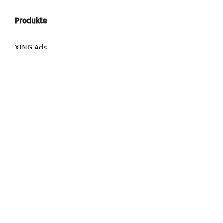
XING Ads
XING Video Ads
XING Content Ads
XING Mailings
XING Audience Network
Warum werben mit XING?
HR, Recruiting und Employer Branding