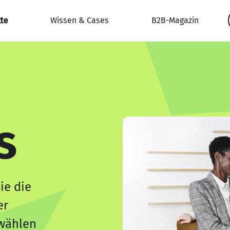
te
Wissen & Cases
B2B-Magazin
s
ie die
er
wählen