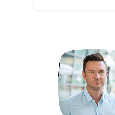
hr starke Öffnungs-
g und guter
leben wir bei