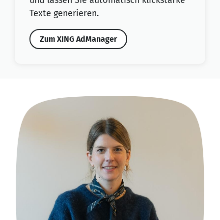
Texte generieren.
Zum XING AdManager
ze
An 
ich
Näh
ied
und
nen
Im 
et
bie
ber