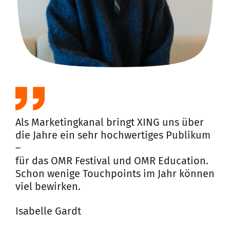
gla
Prä
Wi
Jun
Art
Als Marketingkanal bringt XING uns über
die Jahre ein sehr hochwertiges Publikum
–
für das OMR Festival und OMR Education.
Schon wenige Touchpoints im Jahr können
viel bewirken.
Isabelle Gardt