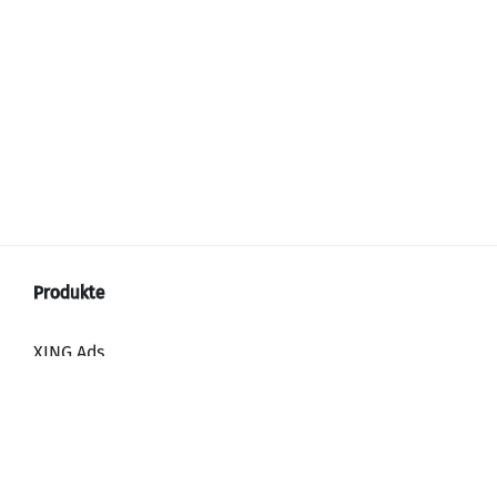
XING Ads
XING Video Ads
XING Content Ads
XING Mailings