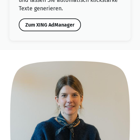
Texte generieren.
Zum XING AdManager
ze
An 
ich
Näh
ied
und
nen
Im 
et
bie
ber