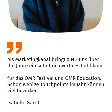
gla
Prä
Wi
Jun
Art
Als Marketingkanal bringt XING uns über
die Jahre ein sehr hochwertiges Publikum
–
für das OMR Festival und OMR Education.
Schon wenige Touchpoints im Jahr können
viel bewirken.
Isabelle Gardt