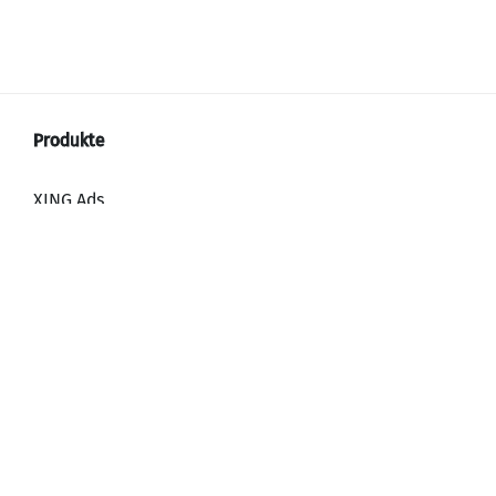
XING Ads
XING Video Ads
XING Content Ads
XING Mailings
XING Audience Network