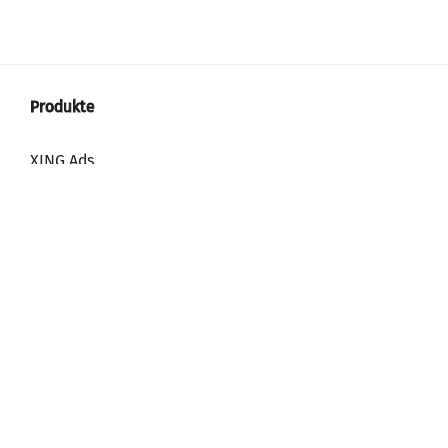
XING Ads
XING Video Ads
XING Content Ads
XING Mailings
XING Audience Network