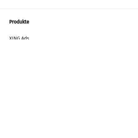
XING Ads
XING Video Ads
XING Content Ads
XING Mailings
XING Audience Network
Warum werben mit XING?