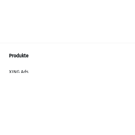
XING Ads
XING Video Ads
XING Content Ads
XING Mailings
XING Audience Network