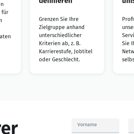
definieren
ums
en
 für
Grenzen Sie Ihre
Prof
m
Zielgruppe anhand
unse
unterschiedlicher
Serv
raten
Kriterien ab, z. B.
Sie 
Karrierestufe, Jobtitel
Netw
oder Geschlecht.
selb
rer
Vorname