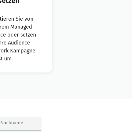
etzen
itieren Sie von
rem Managed
ice oder setzen
Ihre Audience
ork Kampagne
st um.
Nachname