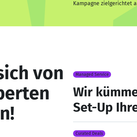
Kampagne zielgerichtet 
sich von
Managed Service
perten
Wir kümme
Set-Up Ih
n!
Curated Deals