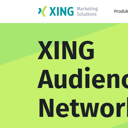
Produk
XING
Audien
Networ