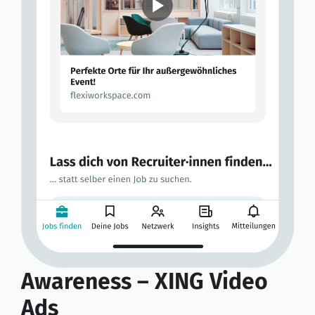
ner
azu
Awareness – XING Video
ührt
C
Ads