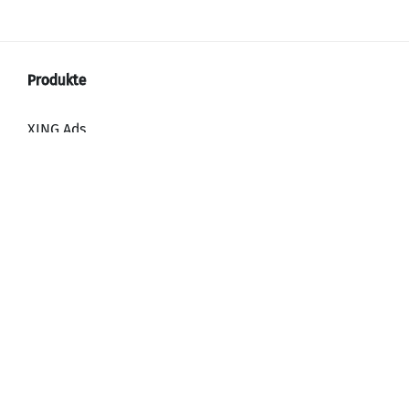
XING Ads
XING Video Ads
XING Content Ads
XING Mailings
XING Audience Network
Warum werben mit XING?