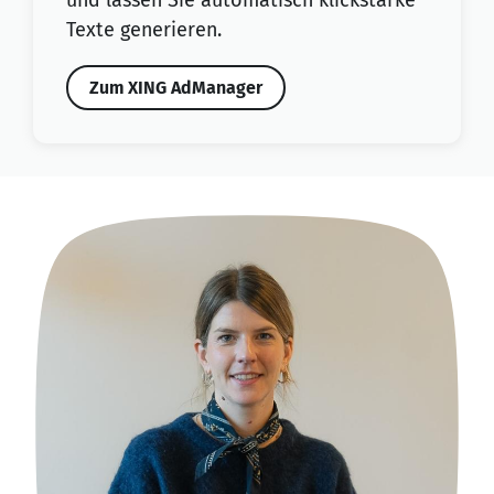
Texte generieren.
Zum XING AdManager
ze
An 
ich
Näh
ied
und
nen
Im 
et
bie
ber