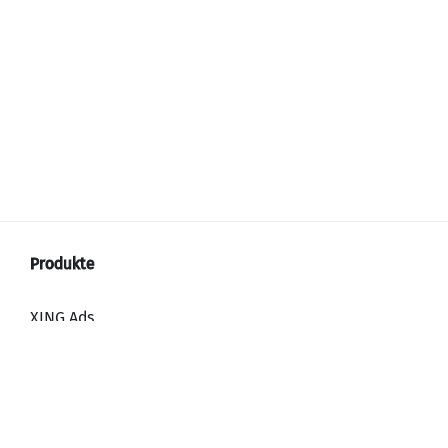
XING Ads
XING Video Ads
XING Content Ads
XING Mailings