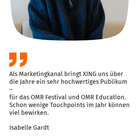
gla
Prä
Wi
Jun
Art
Als Marketingkanal bringt XING uns über
die Jahre ein sehr hochwertiges Publikum
–
für das OMR Festival und OMR Education.
Schon wenige Touchpoints im Jahr können
viel bewirken.
Isabelle Gardt