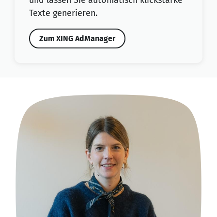
Texte generieren.
Zum XING AdManager
ze
An 
ich
Näh
ied
und
nen
Im 
et
bie
ber