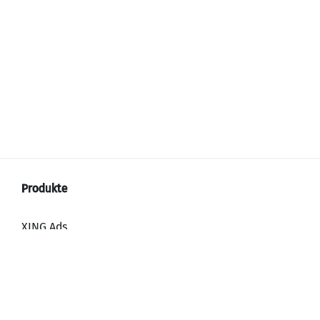
XING Ads
XING Video Ads
XING Content Ads
XING Mailings