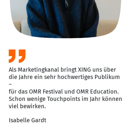
gla
Prä
Wi
Jun
Art
Als Marketingkanal bringt XING uns über
die Jahre ein sehr hochwertiges Publikum
–
für das OMR Festival und OMR Education.
Schon wenige Touchpoints im Jahr können
viel bewirken.
Isabelle Gardt